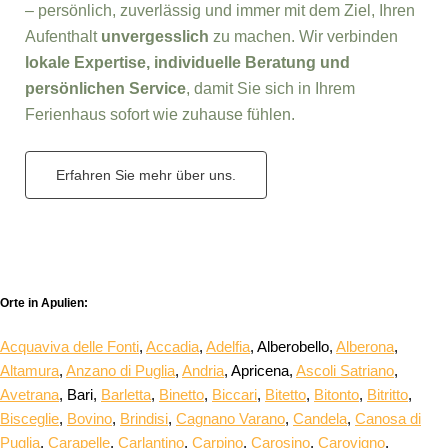
– persönlich, zuverlässig und immer mit dem Ziel, Ihren
Aufenthalt
unvergesslich
zu machen. Wir verbinden
lokale Expertise, individuelle Beratung und
persönlichen Service
, damit Sie sich in Ihrem
Ferienhaus sofort wie zuhause fühlen.
Erfahren Sie mehr über uns.
Orte in Apulien:
Acquaviva delle Fonti
,
Accadia
,
Adelfia
, Alberobello,
Alberona
,
Altamura
,
Anzano di Puglia
,
Andria
, Apricena,
Ascoli Satriano
,
Avetrana
, Bari,
Barletta
,
Binetto
,
Biccari
,
Bitetto
,
Bitonto
,
Bitritto
,
Bisceglie
,
Bovino
,
Brindisi
,
Cagnano Varano
,
Candela
,
Canosa di
Puglia
,
Carapelle
,
Carlantino
,
Carpino
,
Carosino
,
Carovigno
,