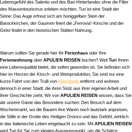
Lebensgefühl des Salento und des Bari-Hinterlandes ohne die Filter
des Massentourismus erleben möchten. Turi ist eine Stadt der
Sinne: Das Auge erfreut sich am honiggelben Stein der
Barockkirchen, der Gaumen feiert die „Ferrovia“-Kirsche und der
Geist findet in den historischen Stätten Nahrung.
Warum sollten Sie gerade hier Ihr
Ferienhaus
oder Ihre
Ferienwohnung
über
APULIEN REISEN
buchen? Weil
Turi
Ihnen
eine Lebensqualität bietet, die selten geworden ist. Sie befinden sich
hier im Herzen der Kirsch- und Weinproduktion, Sie sind nur eine
kurze Fahrt von den Trulli von
Alberobello
entfernt und wohnen
dennoch in einer Stadt, die ihren Stolz aus ihrer eigenen Arbeit und
ihrer Geschichte zieht. Wir von
APULIEN REISEN
wissen, dass Sie
als unsere Gäste das Besondere suchen: Den Besuch auf dem
Wochenmarkt, wo die Bauern ihre Waren noch lautstark anpreisen,
die Stille in der Grotte des Heiligen Oronzo und das Gefühl, wirklich
in das italienische Leben eingetaucht zu sein. Mit
APULIEN REISEN
wird Turi für Sie zum idealen Ausgangspunkt, um die Schätze