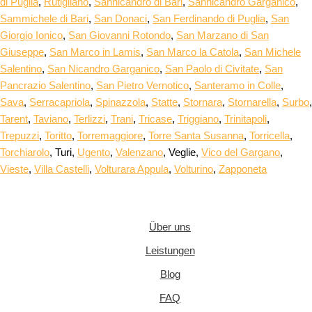
di Puglia
,
Rutigliano
,
Sannicandro di Bari
,
Sannicandro Garganico
,
Sammichele di Bari
,
San Donaci
,
San Ferdinando di Puglia
,
San
Giorgio Ionico
,
San Giovanni Rotondo
,
San Marzano di San
Giuseppe
,
San Marco in Lamis
,
San Marco la Catola
,
San Michele
Salentino
,
San Nicandro Garganico
,
San Paolo di Civitate
,
San
Pancrazio Salentino
,
San Pietro Vernotico
,
Santeramo in Colle
,
Sava
,
Serracapriola
,
Spinazzola
,
Statte
,
Stornara
,
Stornarella
,
Surbo
,
Tarent
,
Taviano
,
Terlizzi
,
Trani
,
Tricase
,
Triggiano
,
Trinitapoli
,
Trepuzzi
,
Toritto
,
Torremaggiore
,
Torre Santa Susanna
,
Torricella
,
Torchiarolo
, Turi,
Ugento
,
Valenzano
, Veglie,
Vico del Gargano
,
Vieste
,
Villa Castelli
,
Volturara Appula
,
Volturino
,
Zapponeta
Über uns
Leistungen
Blog
FAQ