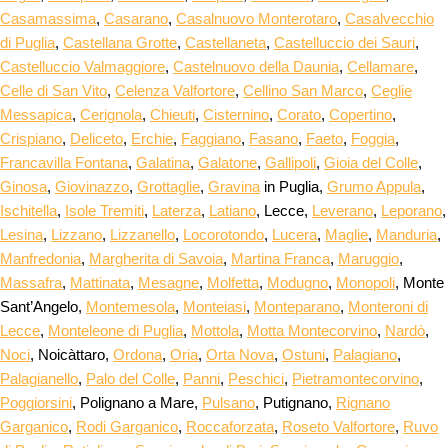
Casamassima
,
Casarano
,
Casalnuovo Monterotaro
,
Casalvecchio
di Puglia
,
Castellana Grotte
,
Castellaneta
,
Castelluccio dei Sauri
,
Castelluccio Valmaggiore
,
Castelnuovo della Daunia
,
Cellamare
,
Celle di San Vito
,
Celenza Valfortore
,
Cellino San Marco
,
Ceglie
Messapica
,
Cerignola
,
Chieuti
,
Cisternino
,
Corato
,
Copertino
,
Crispiano
,
Deliceto
,
Erchie
,
Faggiano
,
Fasano
,
Faeto
,
Foggia
,
Francavilla Fontana
,
Galatina
,
Galatone
,
Gallipoli
,
Gioia del Colle
,
Ginosa
,
Giovinazzo
,
Grottaglie
,
Gravina
in Puglia,
Grumo Appula
,
Ischitella
,
Isole Tremiti
,
Laterza
,
Latiano
, Lecce,
Leverano
,
Leporano
,
Lesina
,
Lizzano
,
Lizzanello
,
Locorotondo
,
Lucera
,
Maglie
,
Manduria
,
Manfredonia
,
Margherita di Savoia
,
Martina Franca
,
Maruggio
,
Massafra
,
Mattinata
,
Mesagne
,
Molfetta
,
Modugno
,
Monopoli
, Monte
Sant’Angelo,
Montemesola
,
Monteiasi
,
Monteparano
,
Monteroni di
Lecce
,
Monteleone di Puglia
,
Mottola
,
Motta Montecorvino
,
Nardò
,
Noci
, Noicàttaro,
Ordona
,
Oria
,
Orta Nova
,
Ostuni
,
Palagiano
,
Palagianello
,
Palo del Colle
,
Panni
,
Peschici
,
Pietramontecorvino
,
Poggiorsini
, Polignano a Mare,
Pulsano
, Putignano,
Rignano
Garganico
,
Rodi Garganico
,
Roccaforzata
,
Roseto Valfortore
,
Ruvo