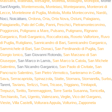
Massafra
,
Mattinata
,
Mesagne
,
Molfetta
,
Modugno
,
Monopoli
, Monte
Sant’Angelo,
Montemesola
,
Monteiasi
,
Monteparano
,
Monteroni di
Lecce
,
Monteleone di Puglia
,
Mottola
,
Motta Montecorvino
,
Nardò
,
Noci, Noicàttaro,
Ordona
,
Oria
,
Orta Nova
,
Ostuni
,
Palagiano
,
Palagianello
,
Palo del Colle
,
Panni
,
Peschici
,
Pietramontecorvino
,
Poggiorsini
,
Polignano a Mare
,
Pulsano
,
Putignano
,
Rignano
Garganico
,
Rodi Garganico
,
Roccaforzata
,
Roseto Valfortore
,
Ruvo
di Puglia
,
Rutigliano
,
Sannicandro di Bari
,
Sannicandro Garganico
,
Sammichele di Bari
,
San Donaci
,
San Ferdinando di Puglia
,
San
Giorgio Ionico
, San Giovanni Rotondo,
San Marzano di San
Giuseppe
, San Marco in Lamis,
San Marco la Catola
,
San Michele
Salentino
, San Nicandro Garganico,
San Paolo di Civitate
,
San
Pancrazio Salentino
,
San Pietro Vernotico
,
Santeramo in Colle
,
Sava
,
Serracapriola
,
Spinazzola
,
Statte
,
Stornara
,
Stornarella
,
Surbo
,
Tarent,
Taviano
,
Terlizzi
,
Trani
,
Tricase
,
Triggiano
,
Trinitapoli
,
Trepuzzi
,
Toritto
,
Torremaggiore
,
Torre Santa Susanna
,
Torricella
,
Torchiarolo
,
Turi
,
Ugento
,
Valenzano
,
Veglie
,
Vico del Gargano
,
Vieste
,
Villa Castelli
,
Volturara Appula
,
Volturino
,
Zapponeta