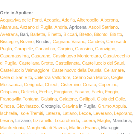
Orte in Apulien:
Acquaviva delle Fonti
,
Accadia
,
Adelfia
,
Alberobello
,
Alberona
,
Altamura
,
Anzano di Puglia
,
Andria
, Apricena,
Ascoli Satriano
,
Avetrana
, Bari,
Barletta
,
Binetto
,
Biccari
,
Bitetto
,
Bitonto
,
Bitritto
,
Bisceglie
,
Bovino
, Brindisi,
Cagnano Varano
,
Candela
,
Canosa di
Puglia
,
Carapelle
,
Carlantino
,
Carpino
,
Carosino
,
Carovigno
,
Casamassima
,
Casarano
,
Casalnuovo Monterotaro
,
Casalvecchio
di Puglia
,
Castellana Grotte
,
Castellaneta
,
Castelluccio dei Sauri
,
Castelluccio Valmaggiore
,
Castelnuovo della Daunia
,
Cellamare
,
Celle di San Vito
,
Celenza Valfortore
,
Cellino San Marco
,
Ceglie
Messapica
,
Cerignola
,
Chieuti
,
Cisternino
,
Corato
,
Copertino
,
Crispiano
,
Deliceto
,
Erchie
,
Faggiano
,
Fasano
,
Faeto
,
Foggia
,
Francavilla Fontana
,
Galatina
,
Galatone
,
Gallipoli
,
Gioia del Colle
,
Ginosa
,
Giovinazzo
, Grottaglie,
Gravina
in Puglia,
Grumo Appula
,
Ischitella
,
Isole Tremiti
,
Laterza
,
Latiano
,
Lecce
,
Leverano
,
Leporano
,
Lesina
, Lizzano,
Lizzanello
,
Locorotondo
,
Lucera
,
Maglie
, Manduria,
Manfredonia
,
Margherita di Savoia
,
Martina Franca
, Maruggio,