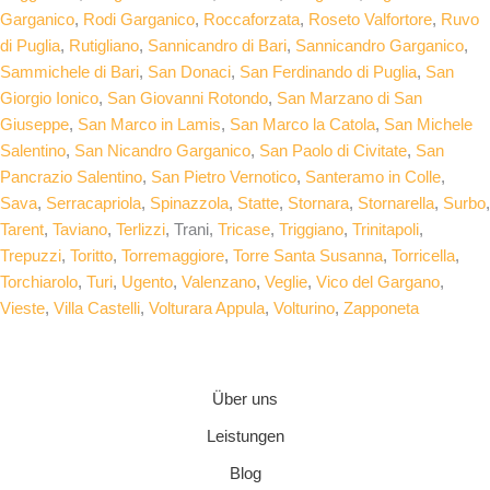
Garganico
,
Rodi Garganico
,
Roccaforzata
,
Roseto Valfortore
,
Ruvo
di Puglia
,
Rutigliano
,
Sannicandro di Bari
,
Sannicandro Garganico
,
Sammichele di Bari
,
San Donaci
,
San Ferdinando di Puglia
,
San
Giorgio Ionico
,
San Giovanni Rotondo
,
San Marzano di San
Giuseppe
,
San Marco in Lamis
,
San Marco la Catola
,
San Michele
Salentino
,
San Nicandro Garganico
,
San Paolo di Civitate
,
San
Pancrazio Salentino
,
San Pietro Vernotico
,
Santeramo in Colle
,
Sava
,
Serracapriola
,
Spinazzola
,
Statte
,
Stornara
,
Stornarella
,
Surbo
,
Tarent
,
Taviano
,
Terlizzi
, Trani,
Tricase
,
Triggiano
,
Trinitapoli
,
Trepuzzi
,
Toritto
,
Torremaggiore
,
Torre Santa Susanna
,
Torricella
,
Torchiarolo
,
Turi
,
Ugento
,
Valenzano
,
Veglie
,
Vico del Gargano
,
Vieste
,
Villa Castelli
,
Volturara Appula
,
Volturino
,
Zapponeta
Über uns
Leistungen
Blog