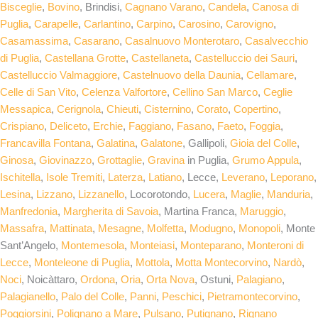
Bisceglie
,
Bovino
, Brindisi,
Cagnano Varano
,
Candela
,
Canosa di
Puglia
,
Carapelle
,
Carlantino
,
Carpino
,
Carosino
,
Carovigno
,
Casamassima
,
Casarano
,
Casalnuovo Monterotaro
,
Casalvecchio
di Puglia
,
Castellana Grotte
,
Castellaneta
,
Castelluccio dei Sauri
,
Castelluccio Valmaggiore
,
Castelnuovo della Daunia
,
Cellamare
,
Celle di San Vito
,
Celenza Valfortore
,
Cellino San Marco
,
Ceglie
Messapica
,
Cerignola
,
Chieuti
,
Cisternino
,
Corato
,
Copertino
,
Crispiano
,
Deliceto
,
Erchie
,
Faggiano
,
Fasano
,
Faeto
,
Foggia
,
Francavilla Fontana
,
Galatina
,
Galatone
, Gallipoli,
Gioia del Colle
,
Ginosa
,
Giovinazzo
,
Grottaglie
,
Gravina
in Puglia,
Grumo Appula
,
Ischitella
,
Isole Tremiti
,
Laterza
,
Latiano
, Lecce,
Leverano
,
Leporano
,
Lesina
,
Lizzano
,
Lizzanello
, Locorotondo,
Lucera
,
Maglie
,
Manduria
,
Manfredonia
,
Margherita di Savoia
, Martina Franca,
Maruggio
,
Massafra
,
Mattinata
,
Mesagne
,
Molfetta
,
Modugno
,
Monopoli
, Monte
Sant’Angelo,
Montemesola
,
Monteiasi
,
Monteparano
,
Monteroni di
Lecce
,
Monteleone di Puglia
,
Mottola
,
Motta Montecorvino
,
Nardò
,
Noci
, Noicàttaro,
Ordona
,
Oria
,
Orta Nova
, Ostuni,
Palagiano
,
Palagianello
,
Palo del Colle
,
Panni
,
Peschici
,
Pietramontecorvino
,
Poggiorsini
,
Polignano a Mare
,
Pulsano
,
Putignano
,
Rignano