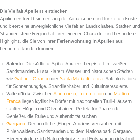
Die Vielfalt Apuliens entdecken
Apulien erstreckt sich entlang der Adriatischen und Ionischen Küste
und bietet eine unvergleichliche Vielfalt an Landschaften, Städten und
Stränden. Jede Region hat ihren eigenen Charakter und besondere
Highlights, die Sie von Ihrer
Ferienwohnung in Apulien
aus
bequem erkunden können.
Salento
: Die südliche Spitze Apuliens begeistert mit weißen
Sandstränden, kristallklarem Wasser und historischen Städten
wie
Gallipoli
,
Otranto
oder
Santa Maria di Leuca
. Salento ist ideal
für Sonnenhungrige, Strandliebhaber und Kulturinteressierte.
Valle d’Itria
: Zwischen
Alberobello
,
Locorotondo
und
Martina
Franca
liegen idyllische Dörfer mit traditionellen Trulli-Häusern,
sanften Hügeln und Olivenhainen. Perfekt für Paare oder
Genießer, die Ruhe und Authentizität suchen.
Gargano
: Der nördliche „Finger“ Apuliens verzaubert mit
Pinienwäldern, Sandstränden und dem Nationalpark Gargano.
Hier verbinden sich Naturerlebnisse und Entspannung ideal mit