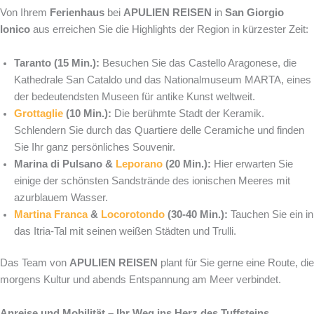
Von Ihrem
Ferienhaus
bei
APULIEN REISEN
in
San Giorgio
Ionico
aus erreichen Sie die Highlights der Region in kürzester Zeit:
Taranto (15 Min.):
Besuchen Sie das Castello Aragonese, die
Kathedrale San Cataldo und das Nationalmuseum MARTA, eines
der bedeutendsten Museen für antike Kunst weltweit.
Grottaglie
(10 Min.):
Die berühmte Stadt der Keramik.
Schlendern Sie durch das Quartiere delle Ceramiche und finden
Sie Ihr ganz persönliches Souvenir.
Marina di Pulsano &
Leporano
(20 Min.):
Hier erwarten Sie
einige der schönsten Sandstrände des ionischen Meeres mit
azurblauem Wasser.
Martina Franca
&
Locorotondo
(30-40 Min.):
Tauchen Sie ein in
das Itria-Tal mit seinen weißen Städten und Trulli.
Das Team von
APULIEN REISEN
plant für Sie gerne eine Route, die
morgens Kultur und abends Entspannung am Meer verbindet.
Anreise und Mobilität – Ihr Weg ins Herz des Tuffsteins