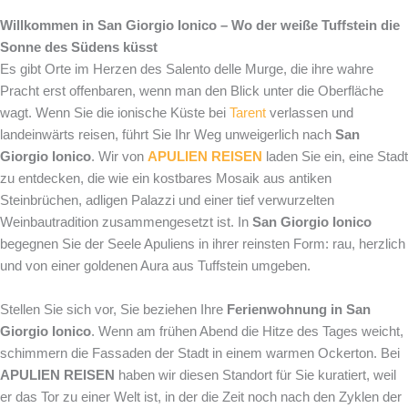
Willkommen in San Giorgio Ionico – Wo der weiße Tuffstein die
Sonne des Südens küsst
Es gibt Orte im Herzen des Salento delle Murge, die ihre wahre
Pracht erst offenbaren, wenn man den Blick unter die Oberfläche
wagt. Wenn Sie die ionische Küste bei
Tarent
verlassen und
landeinwärts reisen, führt Sie Ihr Weg unweigerlich nach
San
Giorgio Ionico
. Wir von
APULIEN REISEN
laden Sie ein, eine Stadt
zu entdecken, die wie ein kostbares Mosaik aus antiken
Steinbrüchen, adligen Palazzi und einer tief verwurzelten
Weinbautradition zusammengesetzt ist. In
San Giorgio Ionico
begegnen Sie der Seele Apuliens in ihrer reinsten Form: rau, herzlich
und von einer goldenen Aura aus Tuffstein umgeben.
Stellen Sie sich vor, Sie beziehen Ihre
Ferienwohnung in San
Giorgio Ionico
. Wenn am frühen Abend die Hitze des Tages weicht,
schimmern die Fassaden der Stadt in einem warmen Ockerton. Bei
APULIEN REISEN
haben wir diesen Standort für Sie kuratiert, weil
er das Tor zu einer Welt ist, in der die Zeit noch nach den Zyklen der