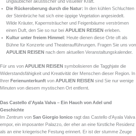
unglaublicher akustischer und visueller Kraft.
Die Rückeroberung durch die Natur:
In den kühlen Schluchten
der Steinbrüche hat sich eine üppige Vegetation angesiedelt.
Wilde Kräuter, Kapernsträucher und Feigenbäume verströmen
einen Duft, den Sie so nur bei
APULIEN REISEN
erleben.
Kultur unter freiem Himmel:
Heute dienen diese Orte oft als
Bühne für Konzerte und Theateraufführungen. Fragen Sie uns von
APULIEN REISEN
nach dem aktuellen Veranstaltungskalender.
Für uns von
APULIEN REISEN
symbolisieren die Tagghjate die
Widerstandsfähigkeit und Kreativität der Menschen dieser Region. In
Ihrer
Ferienunterkunft
von
APULIEN REISEN
sind Sie nur wenige
Minuten von diesem mystischen Ort entfernt.
Das Castello d’Ayala Valva – Ein Hauch von Adel und
Geschichte
Im Zentrum von
San Giorgio Ionico
ragt das Castello d’Ayala Valva
empor, ein imposanter Palazzo, der eher an eine fürstliche Residenz
als an eine kriegerische Festung erinnert. Er ist der stumme Zeuge