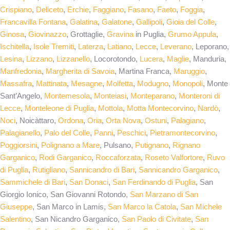
Crispiano
,
Deliceto
,
Erchie
,
Faggiano
,
Fasano
,
Faeto
,
Foggia
,
Francavilla Fontana
,
Galatina
,
Galatone
,
Gallipoli
,
Gioia del Colle
,
Ginosa
,
Giovinazzo
, Grottaglie,
Gravina
in Puglia,
Grumo Appula
,
Ischitella
,
Isole Tremiti
,
Laterza
,
Latiano
,
Lecce
,
Leverano
, Leporano,
Lesina
,
Lizzano
,
Lizzanello
, Locorotondo,
Lucera
,
Maglie
, Manduria,
Manfredonia
,
Margherita di Savoia
, Martina Franca,
Maruggio
,
Massafra
,
Mattinata
,
Mesagne
,
Molfetta
,
Modugno
,
Monopoli
, Monte
Sant’Angelo,
Montemesola
,
Monteiasi
,
Monteparano
,
Monteroni di
Lecce
,
Monteleone di Puglia
,
Mottola
,
Motta Montecorvino
,
Nardò
,
Noci
, Noicàttaro,
Ordona
,
Oria
,
Orta Nova
,
Ostuni
,
Palagiano
,
Palagianello
,
Palo del Colle
,
Panni
,
Peschici
,
Pietramontecorvino
,
Poggiorsini
,
Polignano a Mare
, Pulsano,
Putignano
,
Rignano
Garganico
,
Rodi Garganico
,
Roccaforzata
,
Roseto Valfortore
,
Ruvo
di Puglia
,
Rutigliano
,
Sannicandro di Bari
,
Sannicandro Garganico
,
Sammichele di Bari
,
San Donaci
,
San Ferdinando di Puglia
, San
Giorgio Ionico, San Giovanni Rotondo,
San Marzano di San
Giuseppe
, San Marco in Lamis,
San Marco la Catola
,
San Michele
Salentino
, San Nicandro Garganico,
San Paolo di Civitate
,
San