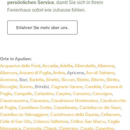
persönlichen Service
, damit Sie sich in Ihrem
Ferienhaus sofort wie zuhause fühlen.
Erfahren Sie mehr über uns.
Orte in Apulien:
Acquaviva delle Fonti
,
Accadia
,
Adelfia
,
Alberobello
,
Alberona
,
Altamura
,
Anzano di Puglia
,
Andria
, Apricena,
Ascoli Satriano
,
Avetrana
, Bari,
Barletta
,
Binetto
,
Biccari
,
Bitetto
,
Bitonto
,
Bitritto
,
Bisceglie
,
Bovino
, Brindisi,
Cagnano Varano
,
Candela
,
Canosa di
Puglia
,
Carapelle
,
Carlantino
,
Carpino
,
Carosino
,
Carovigno
,
Casamassima
,
Casarano
,
Casalnuovo Monterotaro
,
Casalvecchio
di Puglia
,
Castellana Grotte
,
Castellaneta
,
Castelluccio dei Sauri
,
Castelluccio Valmaggiore
,
Castelnuovo della Daunia
,
Cellamare
,
Celle di San Vito
,
Celenza Valfortore
,
Cellino San Marco
,
Ceglie
Messapica
,
Cerignola
,
Chieuti
,
Cisternino
,
Corato
,
Copertino
,