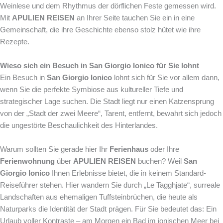
Weinlese und dem Rhythmus der dörflichen Feste gemessen wird.
Mit
APULIEN REISEN
an Ihrer Seite tauchen Sie ein in eine
Gemeinschaft, die ihre Geschichte ebenso stolz hütet wie ihre
Rezepte.
Wieso sich ein Besuch in San Giorgio Ionico für Sie lohnt
Ein Besuch in
San Giorgio Ionico
lohnt sich für Sie vor allem dann,
wenn Sie die perfekte Symbiose aus kultureller Tiefe und
strategischer Lage suchen. Die Stadt liegt nur einen Katzensprung
von der „Stadt der zwei Meere“, Tarent, entfernt, bewahrt sich jedoch
die ungestörte Beschaulichkeit des Hinterlandes.
Warum sollten Sie gerade hier Ihr
Ferienhaus
oder Ihre
Ferienwohnung
über
APULIEN REISEN
buchen? Weil
San
Giorgio Ionico
Ihnen Erlebnisse bietet, die in keinem Standard-
Reiseführer stehen. Hier wandern Sie durch „Le Tagghjate“, surreale
Landschaften aus ehemaligen Tuffsteinbrüchen, die heute als
Naturparks die Identität der Stadt prägen. Für Sie bedeutet das: Ein
Urlaub voller Kontraste – am Morgen ein Bad im ionischen Meer bei