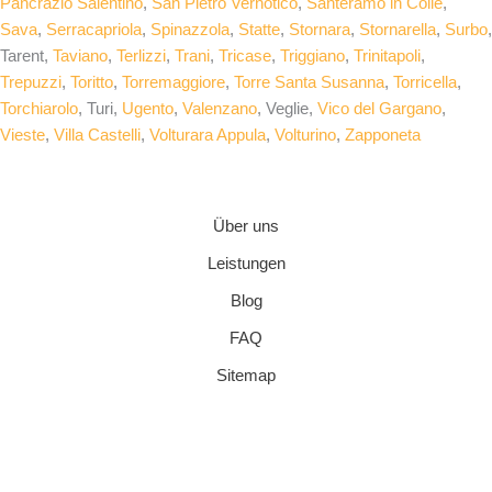
Pancrazio Salentino
,
San Pietro Vernotico
,
Santeramo in Colle
,
Sava
,
Serracapriola
,
Spinazzola
,
Statte
,
Stornara
,
Stornarella
,
Surbo
,
Tarent,
Taviano
,
Terlizzi
,
Trani
,
Tricase
,
Triggiano
,
Trinitapoli
,
Trepuzzi
,
Toritto
,
Torremaggiore
,
Torre Santa Susanna
,
Torricella
,
Torchiarolo
, Turi,
Ugento
,
Valenzano
, Veglie,
Vico del Gargano
,
Vieste
,
Villa Castelli
,
Volturara Appula
,
Volturino
,
Zapponeta
Über uns
Leistungen
Blog
FAQ
Sitemap