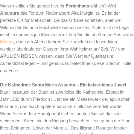
Warum sollten Sie gerade hier Ihr
Ferienhaus
wählen? Weil
Altamura
das Tor zum Nationalpark Alta Murgia ist. Es ist der
perfekte Ort für Menschen, die das Urbane schätzen, aber die
Wildnis der Natur in Reichweite wissen wollen. Zudem ist die Lage
ideal: In nur wenigen Minuten erreichen Sie die berühmten Sassi von
Matera
, doch am Abend kehren Sie zurück in die lebendigen,
weniger überlaufenen Gassen Ihrer Wahlheimat auf Zeit. Wir von
APULIEN REISEN
wissen, dass Sie Wert auf Qualität und
Authentizität legen – und genau das bietet Ihnen diese Stadt in Hülle
und Fülle.
Die Kathedrale Santa Maria Assunta – Ein kaiserliches Juwel
Das Herzstück der Stadt ist zweifellos die Kathedrale. Erbaut im
Jahr 1232 durch Friedrich II., ist sie ein Meisterwerk der apulischen
Romanik, das durch spätere barocke Einflüsse veredelt wurde.
Wenn Sie vor dem Hauptportal stehen, achten Sie auf die zwei
steinernen Löwen, die den Eingang bewachen – sie gaben der Stadt
ihren Beinamen „Löwin der Murgia“. Das filigrane Rosettenfenster