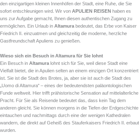
den einzigartigen kleinen Innenhöfen der Stadt, eine Ruhe, die Sie
sofort entschleunigen wird. Wir von
APULIEN REISEN
haben es
uns zur Aufgabe gemacht, Ihnen diesen authentischen Zugang zu
ermöglichen. Ein Urlaub in
Altamura
bedeutet, das Erbe von Kaiser
Friedrich II. einzuatmen und gleichzeitig die moderne, herzliche
Gastfreundschaft Apuliens zu genießen.
Wieso sich ein Besuch in Altamura für Sie lohnt
Ein Besuch in
Altamura
lohnt sich für Sie, weil diese Stadt eine
Vielfalt bietet, die in Apulien selten an einem einzigen Ort konzentriert
ist. Sie ist die Stadt des Brotes, ja, aber sie ist auch die Stadt des
„Uomo di Altamura“ – eines der bedeutendsten paläontologischen
Funde weltweit. Hier trifft prähistorische Sensation auf mittelalterliche
Pracht. Für Sie als Reisende bedeutet das, dass kein Tag dem
anderen gleicht. Sie können morgens in die Tiefen der Erdgeschichte
eintauchen und nachmittags durch eine der wenigen Kathedralen
wandern, die direkt auf Geheiß des Stauferkaisers Friedrich II. erbaut
wurden.