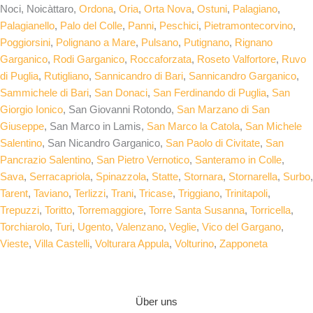
Noci, Noicàttaro,
Ordona
,
Oria
,
Orta Nova
,
Ostuni
,
Palagiano
,
Palagianello
,
Palo del Colle
,
Panni
,
Peschici
,
Pietramontecorvino
,
Poggiorsini
,
Polignano a Mare
,
Pulsano
,
Putignano
,
Rignano
Garganico
,
Rodi Garganico
,
Roccaforzata
,
Roseto Valfortore
,
Ruvo
di Puglia
,
Rutigliano
,
Sannicandro di Bari
,
Sannicandro Garganico
,
Sammichele di Bari
,
San Donaci
,
San Ferdinando di Puglia
,
San
Giorgio Ionico
, San Giovanni Rotondo,
San Marzano di San
Giuseppe
, San Marco in Lamis,
San Marco la Catola
,
San Michele
Salentino
, San Nicandro Garganico,
San Paolo di Civitate
,
San
Pancrazio Salentino
,
San Pietro Vernotico
,
Santeramo in Colle
,
Sava
,
Serracapriola
,
Spinazzola
,
Statte
,
Stornara
,
Stornarella
,
Surbo
,
Tarent
,
Taviano
,
Terlizzi
,
Trani
,
Tricase
,
Triggiano
,
Trinitapoli
,
Trepuzzi
,
Toritto
,
Torremaggiore
,
Torre Santa Susanna
,
Torricella
,
Torchiarolo
,
Turi
,
Ugento
,
Valenzano
,
Veglie
,
Vico del Gargano
,
Vieste
,
Villa Castelli
,
Volturara Appula
,
Volturino
,
Zapponeta
Über uns