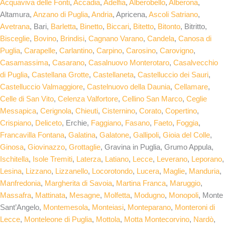
Acquaviva delle Fonti
,
Accadia
,
Adelfia
,
Alberobello
,
Alberona
,
Altamura,
Anzano di Puglia
,
Andria
, Apricena,
Ascoli Satriano
,
Avetrana
, Bari,
Barletta
,
Binetto
,
Biccari
,
Bitetto
,
Bitonto
, Bitritto,
Bisceglie
,
Bovino
,
Brindisi
,
Cagnano Varano
,
Candela
,
Canosa di
Puglia
,
Carapelle
,
Carlantino
,
Carpino
,
Carosino
,
Carovigno
,
Casamassima
,
Casarano
,
Casalnuovo Monterotaro
,
Casalvecchio
di Puglia
,
Castellana Grotte
,
Castellaneta
,
Castelluccio dei Sauri
,
Castelluccio Valmaggiore
,
Castelnuovo della Daunia
,
Cellamare
,
Celle di San Vito
,
Celenza Valfortore
,
Cellino San Marco
,
Ceglie
Messapica
,
Cerignola
,
Chieuti
,
Cisternino
,
Corato
,
Copertino
,
Crispiano
,
Deliceto
, Erchie,
Faggiano
,
Fasano
,
Faeto
,
Foggia
,
Francavilla Fontana
,
Galatina
,
Galatone
,
Gallipoli
,
Gioia del Colle
,
Ginosa
,
Giovinazzo
,
Grottaglie
, Gravina in Puglia, Grumo Appula,
Ischitella
,
Isole Tremiti
,
Laterza
,
Latiano
,
Lecce
,
Leverano
,
Leporano
,
Lesina
,
Lizzano
,
Lizzanello
,
Locorotondo
,
Lucera
,
Maglie
,
Manduria
,
Manfredonia
,
Margherita di Savoia
,
Martina Franca
,
Maruggio
,
Massafra
,
Mattinata
,
Mesagne
,
Molfetta
,
Modugno
,
Monopoli
, Monte
Sant’Angelo,
Montemesola
,
Monteiasi
,
Monteparano
,
Monteroni di
Lecce
,
Monteleone di Puglia
,
Mottola
,
Motta Montecorvino
,
Nardò
,