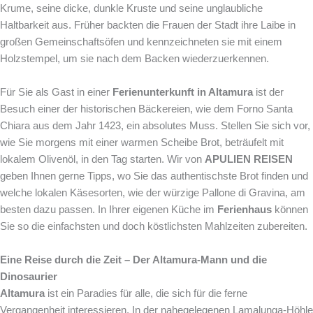
Krume, seine dicke, dunkle Kruste und seine unglaubliche
Haltbarkeit aus. Früher backten die Frauen der Stadt ihre Laibe in
großen Gemeinschaftsöfen und kennzeichneten sie mit einem
Holzstempel, um sie nach dem Backen wiederzuerkennen.
Für Sie als Gast in einer
Ferienunterkunft in Altamura
ist der
Besuch einer der historischen Bäckereien, wie dem Forno Santa
Chiara aus dem Jahr 1423, ein absolutes Muss. Stellen Sie sich vor,
wie Sie morgens mit einer warmen Scheibe Brot, beträufelt mit
lokalem Olivenöl, in den Tag starten. Wir von
APULIEN REISEN
geben Ihnen gerne Tipps, wo Sie das authentischste Brot finden und
welche lokalen Käsesorten, wie der würzige Pallone di Gravina, am
besten dazu passen. In Ihrer eigenen Küche im
Ferienhaus
können
Sie so die einfachsten und doch köstlichsten Mahlzeiten zubereiten.
Eine Reise durch die Zeit – Der Altamura-Mann und die
Dinosaurier
Altamura
ist ein Paradies für alle, die sich für die ferne
Vergangenheit interessieren. In der nahegelegenen Lamalunga-Höhle