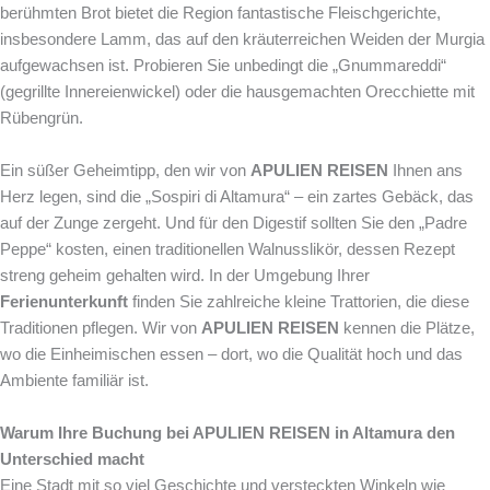
berühmten Brot bietet die Region fantastische Fleischgerichte,
insbesondere Lamm, das auf den kräuterreichen Weiden der Murgia
aufgewachsen ist. Probieren Sie unbedingt die „Gnummareddi“
(gegrillte Innereienwickel) oder die hausgemachten Orecchiette mit
Rübengrün.
Ein süßer Geheimtipp, den wir von
APULIEN REISEN
Ihnen ans
Herz legen, sind die „Sospiri di Altamura“ – ein zartes Gebäck, das
auf der Zunge zergeht. Und für den Digestif sollten Sie den „Padre
Peppe“ kosten, einen traditionellen Walnusslikör, dessen Rezept
streng geheim gehalten wird. In der Umgebung Ihrer
Ferienunterkunft
finden Sie zahlreiche kleine Trattorien, die diese
Traditionen pflegen. Wir von
APULIEN REISEN
kennen die Plätze,
wo die Einheimischen essen – dort, wo die Qualität hoch und das
Ambiente familiär ist.
Warum Ihre Buchung bei APULIEN REISEN in Altamura den
Unterschied macht
Eine Stadt mit so viel Geschichte und versteckten Winkeln wie