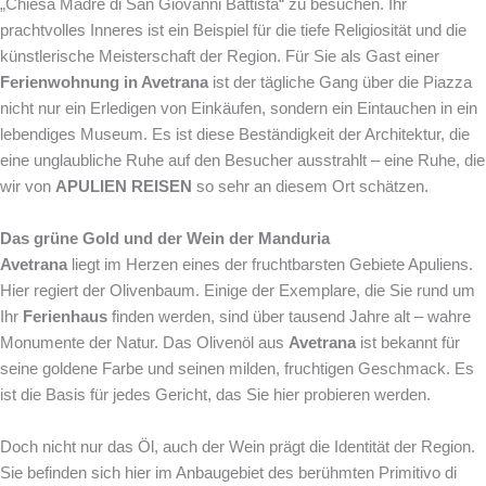
„Chiesa Madre di San Giovanni Battista“ zu besuchen. Ihr
prachtvolles Inneres ist ein Beispiel für die tiefe Religiosität und die
künstlerische Meisterschaft der Region. Für Sie als Gast einer
Ferienwohnung in Avetrana
ist der tägliche Gang über die Piazza
nicht nur ein Erledigen von Einkäufen, sondern ein Eintauchen in ein
lebendiges Museum. Es ist diese Beständigkeit der Architektur, die
eine unglaubliche Ruhe auf den Besucher ausstrahlt – eine Ruhe, die
wir von
APULIEN REISEN
so sehr an diesem Ort schätzen.
Das grüne Gold und der Wein der Manduria
Avetrana
liegt im Herzen eines der fruchtbarsten Gebiete Apuliens.
Hier regiert der Olivenbaum. Einige der Exemplare, die Sie rund um
Ihr
Ferienhaus
finden werden, sind über tausend Jahre alt – wahre
Monumente der Natur. Das Olivenöl aus
Avetrana
ist bekannt für
seine goldene Farbe und seinen milden, fruchtigen Geschmack. Es
ist die Basis für jedes Gericht, das Sie hier probieren werden.
Doch nicht nur das Öl, auch der Wein prägt die Identität der Region.
Sie befinden sich hier im Anbaugebiet des berühmten Primitivo di