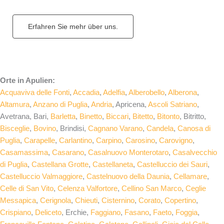
Erfahren Sie mehr über uns.
Orte in Apulien:
Acquaviva delle Fonti
,
Accadia
,
Adelfia
,
Alberobello
,
Alberona
,
Altamura
,
Anzano di Puglia
,
Andria
, Apricena,
Ascoli Satriano
,
Avetrana, Bari,
Barletta
,
Binetto
,
Biccari
,
Bitetto
,
Bitonto
, Bitritto,
Bisceglie
,
Bovino
, Brindisi,
Cagnano Varano
,
Candela
,
Canosa di
Puglia
,
Carapelle
,
Carlantino
,
Carpino
,
Carosino
,
Carovigno
,
Casamassima
,
Casarano
,
Casalnuovo Monterotaro
,
Casalvecchio
di Puglia
,
Castellana Grotte
,
Castellaneta
,
Castelluccio dei Sauri
,
Castelluccio Valmaggiore
,
Castelnuovo della Daunia
,
Cellamare
,
Celle di San Vito
,
Celenza Valfortore
,
Cellino San Marco
,
Ceglie
Messapica
,
Cerignola
,
Chieuti
,
Cisternino
,
Corato
,
Copertino
,
Crispiano
,
Deliceto
, Erchie,
Faggiano
,
Fasano
,
Faeto
,
Foggia
,