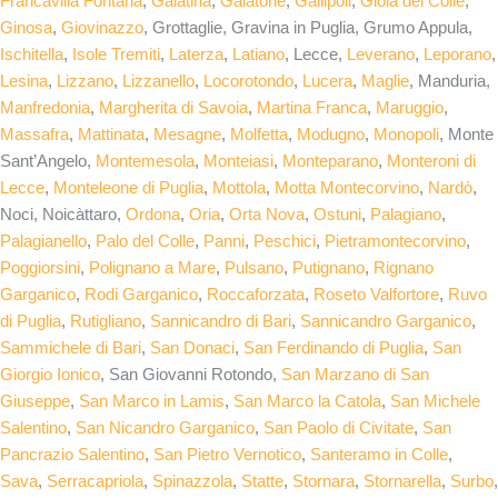
Francavilla Fontana
,
Galatina
,
Galatone
,
Gallipoli
,
Gioia del Colle
,
Ginosa
,
Giovinazzo
, Grottaglie, Gravina in Puglia, Grumo Appula,
Ischitella
,
Isole Tremiti
,
Laterza
,
Latiano
, Lecce,
Leverano
,
Leporano
,
Lesina
,
Lizzano
,
Lizzanello
,
Locorotondo
,
Lucera
,
Maglie
, Manduria,
Manfredonia
,
Margherita di Savoia
,
Martina Franca
,
Maruggio
,
Massafra
,
Mattinata
,
Mesagne
,
Molfetta
,
Modugno
,
Monopoli
, Monte
Sant’Angelo,
Montemesola
,
Monteiasi
,
Monteparano
,
Monteroni di
Lecce
,
Monteleone di Puglia
,
Mottola
,
Motta Montecorvino
,
Nardò
,
Noci, Noicàttaro,
Ordona
,
Oria
,
Orta Nova
,
Ostuni
,
Palagiano
,
Palagianello
,
Palo del Colle
,
Panni
,
Peschici
,
Pietramontecorvino
,
Poggiorsini
,
Polignano a Mare
,
Pulsano
,
Putignano
,
Rignano
Garganico
,
Rodi Garganico
,
Roccaforzata
,
Roseto Valfortore
,
Ruvo
di Puglia
,
Rutigliano
,
Sannicandro di Bari
,
Sannicandro Garganico
,
Sammichele di Bari
,
San Donaci
,
San Ferdinando di Puglia
,
San
Giorgio Ionico
, San Giovanni Rotondo,
San Marzano di San
Giuseppe
,
San Marco in Lamis
,
San Marco la Catola
,
San Michele
Salentino
,
San Nicandro Garganico
,
San Paolo di Civitate
,
San
Pancrazio Salentino
,
San Pietro Vernotico
,
Santeramo in Colle
,
Sava
,
Serracapriola
,
Spinazzola
,
Statte
,
Stornara
,
Stornarella
,
Surbo
,