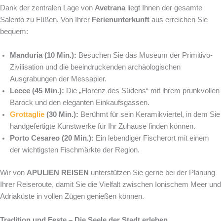
Dank der zentralen Lage von
Avetrana
liegt Ihnen der gesamte
Salento zu Füßen. Von Ihrer
Ferienunterkunft
aus erreichen Sie
bequem:
Manduria (10 Min.):
Besuchen Sie das Museum der Primitivo-
Zivilisation und die beeindruckenden archäologischen
Ausgrabungen der Messapier.
Lecce (45 Min.):
Die „Florenz des Südens“ mit ihrem prunkvollen
Barock und den eleganten Einkaufsgassen.
Grottaglie
(30 Min.):
Berühmt für sein Keramikviertel, in dem Sie
handgefertigte Kunstwerke für Ihr Zuhause finden können.
Porto Cesareo (20 Min.):
Ein lebendiger Fischerort mit einem
der wichtigsten Fischmärkte der Region.
Wir von
APULIEN REISEN
unterstützen Sie gerne bei der Planung
Ihrer Reiseroute, damit Sie die Vielfalt zwischen Ionischem Meer und
Adriaküste in vollen Zügen genießen können.
Tradition und Feste – Die Seele der Stadt erleben