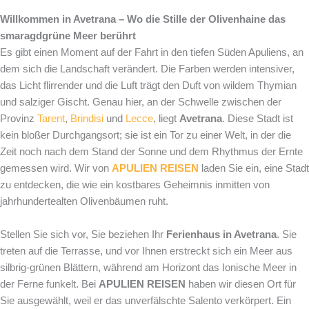
Willkommen in Avetrana – Wo die Stille der Olivenhaine das
smaragdgrüne Meer berührt
Es gibt einen Moment auf der Fahrt in den tiefen Süden Apuliens, an
dem sich die Landschaft verändert. Die Farben werden intensiver,
das Licht flirrender und die Luft trägt den Duft von wildem Thymian
und salziger Gischt. Genau hier, an der Schwelle zwischen der
Provinz
Tarent
,
Brindisi
und
Lecce
, liegt
Avetrana
. Diese Stadt ist
kein bloßer Durchgangsort; sie ist ein Tor zu einer Welt, in der die
Zeit noch nach dem Stand der Sonne und dem Rhythmus der Ernte
gemessen wird. Wir von
APULIEN REISEN
laden Sie ein, eine Stadt
zu entdecken, die wie ein kostbares Geheimnis inmitten von
jahrhundertealten Olivenbäumen ruht.
Stellen Sie sich vor, Sie beziehen Ihr
Ferienhaus in Avetrana
. Sie
treten auf die Terrasse, und vor Ihnen erstreckt sich ein Meer aus
silbrig-grünen Blättern, während am Horizont das Ionische Meer in
der Ferne funkelt. Bei
APULIEN REISEN
haben wir diesen Ort für
Sie ausgewählt, weil er das unverfälschte Salento verkörpert. Ein