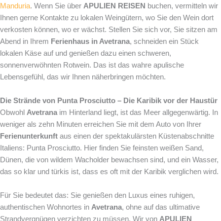
Manduria
. Wenn Sie über
APULIEN REISEN
buchen, vermitteln wir
Ihnen gerne Kontakte zu lokalen Weingütern, wo Sie den Wein dort
verkosten können, wo er wächst. Stellen Sie sich vor, Sie sitzen am
Abend in Ihrem
Ferienhaus in Avetrana
, schneiden ein Stück
lokalen Käse auf und genießen dazu einen schweren,
sonnenverwöhnten Rotwein. Das ist das wahre apulische
Lebensgefühl, das wir Ihnen näherbringen möchten.
Die Strände von Punta Prosciutto – Die Karibik vor der Haustür
Obwohl
Avetrana
im Hinterland liegt, ist das Meer allgegenwärtig. In
weniger als zehn Minuten erreichen Sie mit dem Auto von Ihrer
Ferienunterkunft
aus einen der spektakulärsten Küstenabschnitte
Italiens: Punta Prosciutto. Hier finden Sie feinsten weißen Sand,
Dünen, die von wildem Wacholder bewachsen sind, und ein Wasser,
das so klar und türkis ist, dass es oft mit der Karibik verglichen wird.
Für Sie bedeutet das: Sie genießen den Luxus eines ruhigen,
authentischen Wohnortes in
Avetrana
, ohne auf das ultimative
Strandvergnügen verzichten zu müssen. Wir von
APULIEN