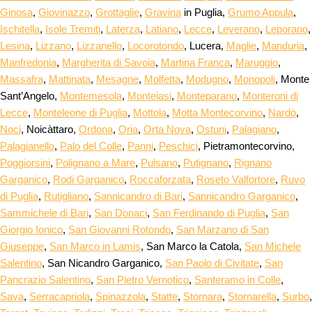
Ginosa
,
Giovinazzo
,
Grottaglie
,
Gravina
in Puglia,
Grumo Appula
,
Ischitella
,
Isole Tremiti
,
Laterza
,
Latiano
,
Lecce
,
Leverano
,
Leporano
,
Lesina
,
Lizzano
,
Lizzanello
,
Locorotondo
, Lucera,
Maglie
,
Manduria
,
Manfredonia
,
Margherita di Savoia
,
Martina Franca
,
Maruggio
,
Massafra
,
Mattinata
,
Mesagne
,
Molfetta
,
Modugno
,
Monopoli
, Monte
Sant’Angelo,
Montemesola
,
Monteiasi
,
Monteparano
,
Monteroni di
Lecce
,
Monteleone di Puglia
,
Mottola
,
Motta Montecorvino
,
Nardò
,
Noci
, Noicàttaro,
Ordona
,
Oria
,
Orta Nova
,
Ostuni
,
Palagiano
,
Palagianello
,
Palo del Colle
,
Panni
,
Peschici
, Pietramontecorvino,
Poggiorsini
,
Polignano a Mare
,
Pulsano
,
Putignano
,
Rignano
Garganico
,
Rodi Garganico
,
Roccaforzata
,
Roseto Valfortore
,
Ruvo
di Puglia
,
Rutigliano
,
Sannicandro di Bari
,
Sannicandro Garganico
,
Sammichele di Bari
,
San Donaci
,
San Ferdinando di Puglia
,
San
Giorgio Ionico
,
San Giovanni Rotondo
,
San Marzano di San
Giuseppe
,
San Marco in Lamis
, San Marco la Catola,
San Michele
Salentino
, San Nicandro Garganico,
San Paolo di Civitate
,
San
Pancrazio Salentino
,
San Pietro Vernotico
,
Santeramo in Colle
,
Sava
,
Serracapriola
,
Spinazzola
,
Statte
,
Stornara
,
Stornarella
,
Surbo
,