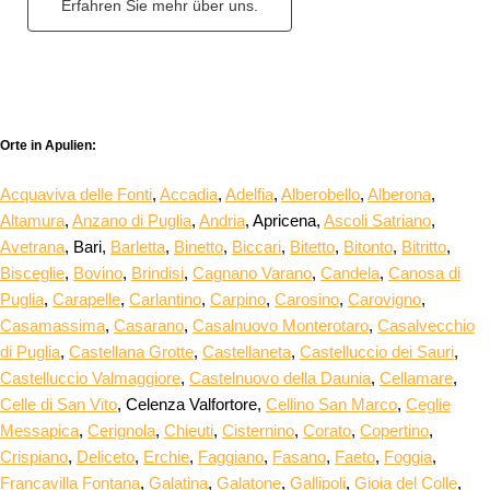
Erfahren Sie mehr über uns.
Orte in Apulien:
Acquaviva delle Fonti
,
Accadia
,
Adelfia
,
Alberobello
,
Alberona
,
Altamura
,
Anzano di Puglia
,
Andria
, Apricena,
Ascoli Satriano
,
Avetrana
, Bari,
Barletta
,
Binetto
,
Biccari
,
Bitetto
,
Bitonto
,
Bitritto
,
Bisceglie
,
Bovino
,
Brindisi
,
Cagnano Varano
,
Candela
,
Canosa di
Puglia
,
Carapelle
,
Carlantino
,
Carpino
,
Carosino
,
Carovigno
,
Casamassima
,
Casarano
,
Casalnuovo Monterotaro
,
Casalvecchio
di Puglia
,
Castellana Grotte
,
Castellaneta
,
Castelluccio dei Sauri
,
Castelluccio Valmaggiore
,
Castelnuovo della Daunia
,
Cellamare
,
Celle di San Vito
, Celenza Valfortore,
Cellino San Marco
,
Ceglie
Messapica
,
Cerignola
,
Chieuti
,
Cisternino
,
Corato
,
Copertino
,
Crispiano
,
Deliceto
,
Erchie
,
Faggiano
,
Fasano
,
Faeto
,
Foggia
,
Francavilla Fontana
,
Galatina
,
Galatone
,
Gallipoli
,
Gioia del Colle
,