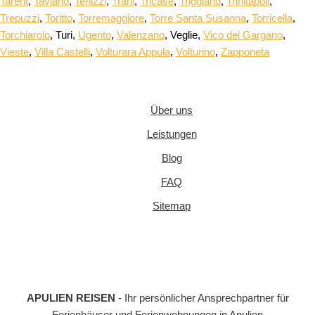
Tarent
,
Taviano
,
Terlizzi
,
Trani
,
Tricase
,
Triggiano
,
Trinitapoli
,
Trepuzzi
,
Toritto
,
Torremaggiore
,
Torre Santa Susanna
,
Torricella
,
Torchiarolo
, Turi,
Ugento
,
Valenzano
, Veglie,
Vico del Gargano
,
Vieste
,
Villa Castelli
,
Volturara Appula
,
Volturino
,
Zapponeta
Über uns
Leistungen
Blog
FAQ
Sitemap
APULIEN REISEN
- Ihr persönlicher Ansprechpartner für
Ferienhäuser und Ferienwohnungen in Apulien