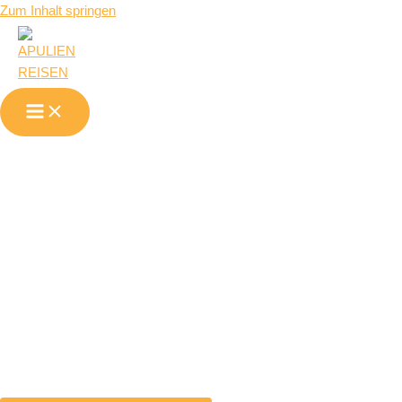
Zum Inhalt springen
San Marco la
Catola in
Apulien