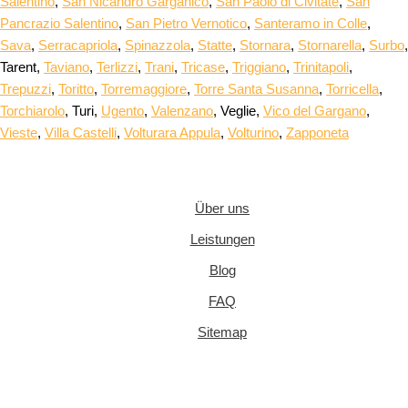
Salentino
,
San Nicandro Garganico
,
San Paolo di Civitate
,
San
Pancrazio Salentino
,
San Pietro Vernotico
,
Santeramo in Colle
,
Sava
,
Serracapriola
,
Spinazzola
,
Statte
,
Stornara
,
Stornarella
,
Surbo
,
Tarent,
Taviano
,
Terlizzi
,
Trani
,
Tricase
,
Triggiano
,
Trinitapoli
,
Trepuzzi
,
Toritto
,
Torremaggiore
,
Torre Santa Susanna
,
Torricella
,
Torchiarolo
, Turi,
Ugento
,
Valenzano
, Veglie,
Vico del Gargano
,
Vieste
,
Villa Castelli
,
Volturara Appula
,
Volturino
,
Zapponeta
Über uns
Leistungen
Blog
FAQ
Sitemap