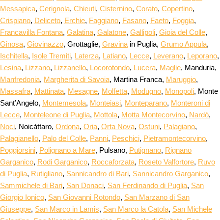
Messapica
,
Cerignola
,
Chieuti
,
Cisternino
,
Corato
,
Copertino
,
Crispiano
,
Deliceto
,
Erchie
,
Faggiano
,
Fasano
,
Faeto
,
Foggia
,
Francavilla Fontana
,
Galatina
,
Galatone
,
Gallipoli
,
Gioia del Colle
,
Ginosa
,
Giovinazzo
, Grottaglie,
Gravina
in Puglia,
Grumo Appula
,
Ischitella
,
Isole Tremiti
,
Laterza
,
Latiano
,
Lecce
,
Leverano
,
Leporano
,
Lesina
,
Lizzano
,
Lizzanello
,
Locorotondo
,
Lucera
,
Maglie
, Manduria,
Manfredonia
,
Margherita di Savoia
, Martina Franca,
Maruggio
,
Massafra
,
Mattinata
,
Mesagne
,
Molfetta
,
Modugno
,
Monopoli
, Monte
Sant’Angelo,
Montemesola
,
Monteiasi
,
Monteparano
,
Monteroni di
Lecce
,
Monteleone di Puglia
,
Mottola
,
Motta Montecorvino
,
Nardò
,
Noci
, Noicàttaro,
Ordona
,
Oria
,
Orta Nova
,
Ostuni
,
Palagiano
,
Palagianello
,
Palo del Colle
,
Panni
,
Peschici
,
Pietramontecorvino
,
Poggiorsini
,
Polignano a Mare
, Pulsano,
Putignano
,
Rignano
Garganico
,
Rodi Garganico
,
Roccaforzata
,
Roseto Valfortore
,
Ruvo
di Puglia
,
Rutigliano
,
Sannicandro di Bari
,
Sannicandro Garganico
,
Sammichele di Bari
,
San Donaci
,
San Ferdinando di Puglia
,
San
Giorgio Ionico
,
San Giovanni Rotondo
,
San Marzano di San
Giuseppe
,
San Marco in Lamis
,
San Marco la Catola
,
San Michele