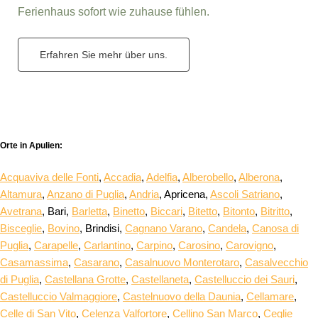
Ferienhaus sofort wie zuhause fühlen.
Erfahren Sie mehr über uns.
Orte in Apulien:
Acquaviva delle Fonti
,
Accadia
,
Adelfia
,
Alberobello
,
Alberona
,
Altamura
,
Anzano di Puglia
,
Andria
, Apricena,
Ascoli Satriano
,
Avetrana
, Bari,
Barletta
,
Binetto
,
Biccari
,
Bitetto
,
Bitonto
,
Bitritto
,
Bisceglie
,
Bovino
, Brindisi,
Cagnano Varano
,
Candela
,
Canosa di
Puglia
,
Carapelle
,
Carlantino
,
Carpino
,
Carosino
,
Carovigno
,
Casamassima
,
Casarano
,
Casalnuovo Monterotaro
,
Casalvecchio
di Puglia
,
Castellana Grotte
,
Castellaneta
,
Castelluccio dei Sauri
,
Castelluccio Valmaggiore
,
Castelnuovo della Daunia
,
Cellamare
,
Celle di San Vito
,
Celenza Valfortore
,
Cellino San Marco
,
Ceglie