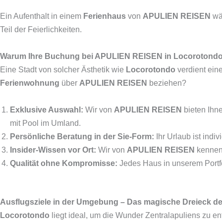
Ein Aufenthalt in einem
Ferienhaus
von
APULIEN REISEN
wäh
Teil der Feierlichkeiten.
Warum Ihre Buchung bei APULIEN REISEN in Locorotondo
Eine Stadt von solcher Ästhetik wie
Locorotondo
verdient eine
Ferienwohnung
über
APULIEN REISEN
beziehen?
Exklusive Auswahl:
Wir von
APULIEN REISEN
bieten Ihn
mit Pool im Umland.
Persönliche Beratung in der Sie-Form:
Ihr Urlaub ist indi
Insider-Wissen vor Ort:
Wir von
APULIEN REISEN
kennen 
Qualität ohne Kompromisse:
Jedes Haus in unserem Portf
Ausflugsziele in der Umgebung – Das magische Dreieck des 
Locorotondo
liegt ideal, um die Wunder Zentralapuliens zu e