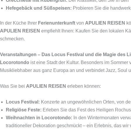
Orecchiette mit Rübengrün:
Der Klassiker, den Sie in den T
Hefegebäck und Süßspeisen:
Probieren Sie die handwerkl
In der Küche Ihrer
Ferienunterkunft
von
APULIEN REISEN
kö
APULIEN REISEN
empfiehlt Ihnen: Kaufen Sie den lokalen Kä
schmecken.
Veranstaltungen – Das Locus Festival und die Magie des L
Locorotondo
ist eine Stadt der Kultur. Besonders im Sommer ve
Musikliebhaber aus ganz Europa an und verbindet Jazz, Soul un
Was Sie bei
APULIEN REISEN
erleben können:
Locus Festival:
Konzerte an ungewöhnlichen Orten, von der
Religiöse Feste:
Erleben Sie das Fest des Heiligen Rochus
Weihnachten in Locorotondo:
In den Wintermonaten verwan
traditioneller Dekoration geschmückt – ein Erlebnis, das wir