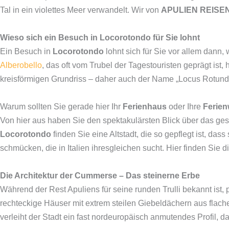
Tal in ein violettes Meer verwandelt. Wir von
APULIEN REISE
Wieso sich ein Besuch in Locorotondo für Sie lohnt
Ein Besuch in
Locorotondo
lohnt sich für Sie vor allem dann
Alberobello
, das oft vom Trubel der Tagestouristen geprägt ist, 
kreisförmigen Grundriss – daher auch der Name „Locus Rotundus“
Warum sollten Sie gerade hier Ihr
Ferienhaus
oder Ihre
Ferie
Von hier aus haben Sie den spektakulärsten Blick über das ge
Locorotondo
finden Sie eine Altstadt, die so gepflegt ist, das
schmücken, die in Italien ihresgleichen sucht. Hier finden Sie 
Die Architektur der Cummerse – Das steinerne Erbe
Während der Rest Apuliens für seine runden Trulli bekannt ist, 
rechteckige Häuser mit extrem steilen Giebeldächern aus flachen
verleiht der Stadt ein fast nordeuropäisch anmutendes Profil, das