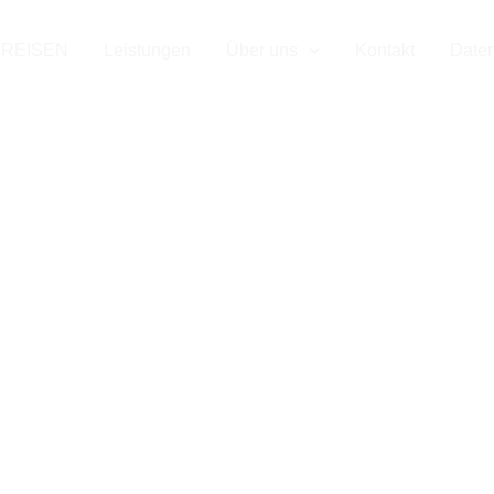
ndo in Ap
 REISEN
Leistungen
Über uns
Kontakt
Date