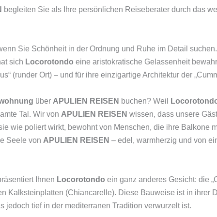
N
begleiten Sie als Ihre persönlichen Reiseberater durch das w
, wenn Sie Schönheit in der Ordnung und Ruhe im Detail suchen
hat sich
Locorotondo
eine aristokratische Gelassenheit bewahrt.
 (runder Ort) – und für ihre einzigartige Architektur der „Cum
nwohnung
über
APULIEN REISEN
buchen? Weil
Locorotond
samte Tal. Wir von
APULIEN REISEN
wissen, dass unsere Gäst
s sie wie poliert wirkt, bewohnt von Menschen, die ihre Balkone 
die Seele von
APULIEN REISEN
– edel, warmherzig und von ein
präsentiert Ihnen
Locorotondo
ein ganz anderes Gesicht: die 
 Kalksteinplatten (Chiancarelle). Diese Bauweise ist in ihrer D
 jedoch tief in der mediterranen Tradition verwurzelt ist.