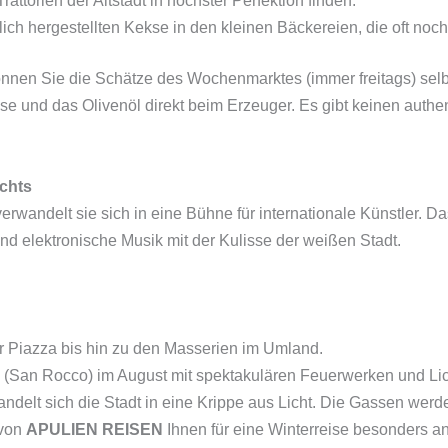
rattorien der Altstadt in höchster Perfektion finden.
ich hergestellten Kekse in den kleinen Bäckereien, die oft no
nnen Sie die Schätze des Wochenmarktes (immer freitags) selb
se und das Olivenöl direkt beim Erzeuger. Es gibt keinen auth
ichts
rwandelt sie sich in eine Bühne für internationale Künstler. Da
d elektronische Musik mit der Kulisse der weißen Stadt.
 Piazza bis hin zu den Masserien im Umland.
 (San Rocco) im August mit spektakulären Feuerwerken und Lic
delt sich die Stadt in eine Krippe aus Licht. Die Gassen werd
 von
APULIEN REISEN
Ihnen für eine Winterreise besonders a