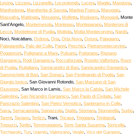
Lesina
,
Lizzano
,
Lizzanello
,
Locorotondo
,
Lucera
,
Maglie
,
Manduria
,
Manfredonia
,
Margherita di Savoia
,
Martina Franca
,
Maruggio
,
Massafra
,
Mattinata
,
Mesagne
,
Molfetta
,
Modugno
,
Monopoli
, Monte
Sant’Angelo,
Montemesola
,
Monteiasi
,
Monteparano
,
Monteroni di
Lecce
,
Monteleone di Puglia
,
Mottola
,
Motta Montecorvino
,
Nardò
,
Noci, Noicàttaro,
Ordona
,
Oria
,
Orta Nova
,
Ostuni
,
Palagiano
,
Palagianello
,
Palo del Colle
,
Panni
,
Peschici
,
Pietramontecorvino
,
Poggiorsini
,
Polignano a Mare
,
Pulsano
,
Putignano
,
Rignano
Garganico
,
Rodi Garganico
,
Roccaforzata
,
Roseto Valfortore
,
Ruvo
di Puglia
,
Rutigliano
,
Sannicandro di Bari
,
Sannicandro Garganico
,
Sammichele di Bari
,
San Donaci
,
San Ferdinando di Puglia
,
San
Giorgio Ionico
, San Giovanni Rotondo,
San Marzano di San
Giuseppe
, San Marco in Lamis,
San Marco la Catola
,
San Michele
Salentino
,
San Nicandro Garganico
,
San Paolo di Civitate
,
San
Pancrazio Salentino
,
San Pietro Vernotico
,
Santeramo in Colle
,
Sava
,
Serracapriola
,
Spinazzola
,
Statte
,
Stornara
,
Stornarella
,
Surbo
,
Tarent
,
Taviano
,
Terlizzi
, Trani,
Tricase
,
Triggiano
,
Trinitapoli
,
Trepuzzi
,
Toritto
,
Torremaggiore
,
Torre Santa Susanna
,
Torricella
,
Torchiarolo
,
Turi
,
Ugento
,
Valenzano
,
Veglie
,
Vico del Gargano
,