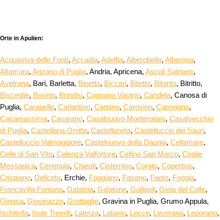
Orte in Apulien:
Acquaviva delle Fonti
,
Accadia
,
Adelfia
,
Alberobello
,
Alberona
,
Altamura
,
Anzano di Puglia
, Andria, Apricena,
Ascoli Satriano
,
Avetrana
, Bari, Barletta,
Binetto
,
Biccari
,
Bitetto
,
Bitonto
, Bitritto,
Bisceglie
,
Bovino
,
Brindisi
,
Cagnano Varano
,
Candela
, Canosa di
Puglia,
Carapelle
,
Carlantino
,
Carpino
,
Carosino
,
Carovigno
,
Casamassima
,
Casarano
,
Casalnuovo Monterotaro
,
Casalvecchio
di Puglia
,
Castellana Grotte
,
Castellaneta
,
Castelluccio dei Sauri
,
Castelluccio Valmaggiore
,
Castelnuovo della Daunia
,
Cellamare
,
Celle di San Vito
,
Celenza Valfortore
,
Cellino San Marco
,
Ceglie
Messapica
,
Cerignola
,
Chieuti
,
Cisternino
,
Corato
,
Copertino
,
Crispiano
,
Deliceto
, Erchie,
Faggiano
,
Fasano
,
Faeto
,
Foggia
,
Francavilla Fontana
,
Galatina
,
Galatone
,
Gallipoli
,
Gioia del Colle
,
Ginosa
,
Giovinazzo
,
Grottaglie
, Gravina in Puglia, Grumo Appula,
Ischitella
,
Isole Tremiti
,
Laterza
,
Latiano
,
Lecce
,
Leverano
,
Leporano
,