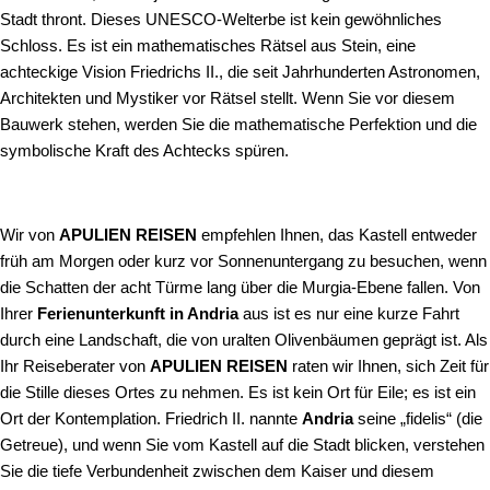
Stadt thront. Dieses UNESCO-Welterbe ist kein gewöhnliches
Schloss. Es ist ein mathematisches Rätsel aus Stein, eine
achteckige Vision Friedrichs II., die seit Jahrhunderten Astronomen,
Architekten und Mystiker vor Rätsel stellt. Wenn Sie vor diesem
Bauwerk stehen, werden Sie die mathematische Perfektion und die
symbolische Kraft des Achtecks spüren.
Wir von
APULIEN REISEN
empfehlen Ihnen, das Kastell entweder
früh am Morgen oder kurz vor Sonnenuntergang zu besuchen, wenn
die Schatten der acht Türme lang über die Murgia-Ebene fallen. Von
Ihrer
Ferienunterkunft in Andria
aus ist es nur eine kurze Fahrt
durch eine Landschaft, die von uralten Olivenbäumen geprägt ist. Als
Ihr Reiseberater von
APULIEN REISEN
raten wir Ihnen, sich Zeit für
die Stille dieses Ortes zu nehmen. Es ist kein Ort für Eile; es ist ein
Ort der Kontemplation. Friedrich II. nannte
Andria
seine „fidelis“ (die
Getreue), und wenn Sie vom Kastell auf die Stadt blicken, verstehen
Sie die tiefe Verbundenheit zwischen dem Kaiser und diesem