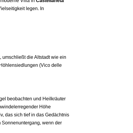
 moderne Villa in
Castellaneta
elseitigkeit legen. In
, umschließt die Altstadt wie ein
 Höhlensiedlungen (Vico delle
gel beobachten und Heilkräuter
schwindelerregender Höhe
iv, das sich tief in das Gedächtnis
um Sonnenuntergang, wenn der