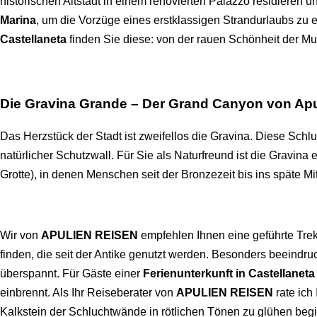
historischen Altstadt in einem renovierten Palazzo residieren 
Marina
, um die Vorzüge eines erstklassigen Strandurlaubs zu 
Castellaneta
finden Sie diese: von der rauen Schönheit der M
Die Gravina Grande – Der Grand Canyon von Apu
Das Herzstück der Stadt ist zweifellos die Gravina. Diese Schluc
natürlicher Schutzwall. Für Sie als Naturfreund ist die Gravin
Grotte), in denen Menschen seit der Bronzezeit bis ins späte Mitt
Wir von
APULIEN REISEN
empfehlen Ihnen eine geführte Trek
finden, die seit der Antike genutzt werden. Besonders beeindr
überspannt. Für Gäste einer
Ferienunterkunft in Castellaneta
einbrennt. Als Ihr Reiseberater von
APULIEN REISEN
rate ich
Kalkstein der Schluchtwände in rötlichen Tönen zu glühen begi