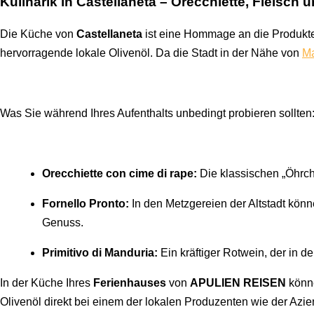
Kulinarik in Castellaneta – Orecchiette, Fleisch u
Die Küche von
Castellaneta
ist eine Hommage an die Produkte 
hervorragende lokale Olivenöl. Da die Stadt in der Nähe von
Ma
Was Sie während Ihres Aufenthalts unbedingt probieren sollten
Orecchiette con cime di rape:
Die klassischen „Öhrche
Fornello Pronto:
In den Metzgereien der Altstadt könn
Genuss.
Primitivo di Manduria:
Ein kräftiger Rotwein, der in d
In der Küche Ihres
Ferienhauses
von
APULIEN REISEN
könne
Olivenöl direkt bei einem der lokalen Produzenten wie der Azi