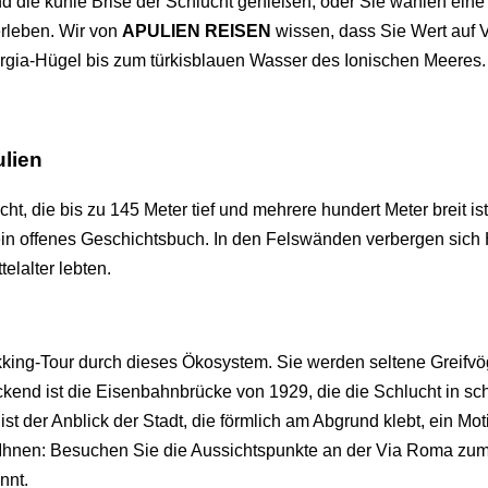
und die kühle Brise der Schlucht genießen, oder Sie wählen eine
erleben. Wir von
APULIEN REISEN
wissen, dass Sie Wert auf Vi
urgia-Hügel bis zum türkisblauen Wasser des Ionischen Meeres.
lien
ht, die bis zu 145 Meter tief und mehrere hundert Meter breit ist
a ein offenes Geschichtsbuch. In den Felswänden verbergen sich
elalter lebten.
king-Tour durch dieses Ökosystem. Sie werden seltene Greifvö
uckend ist die Eisenbahnbrücke von 1929, die die Schlucht in 
ist der Anblick der Stadt, die förmlich am Abgrund klebt, ein Mot
 Ihnen: Besuchen Sie die Aussichtspunkte an der Via Roma z
nnt.