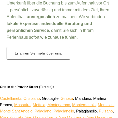
Unterkunft über die Buchung bis zum Aufenthalt vor Ort
– persönlich, zuverlässig und immer mit dem Ziel, Ihren
Aufenthalt
unvergesslich
zu machen. Wir verbinden
lokale Expertise, individuelle Beratung und
persönlichen Service
, damit Sie sich in Ihrem
Ferienhaus sofort wie zuhause fühlen.
Erfahren Sie mehr über uns.
Orte in der Provinz Tarent (Tarento) :
Castellaneta
,
Crispiano
, Grottaglie,
Ginosa
, Manduria, Martina
Franca,
Massafra
,
Mottola
,
Monteparano
,
Montemesola
,
Monteiasi
,
Monte Sant’Angelo
,
Palagiano
,
Palagianello
, Palagianello,
Pulsano
,
Roccaforzata
,
San Giorgio Ionico
,
San Marzano di San Giuseppe
,