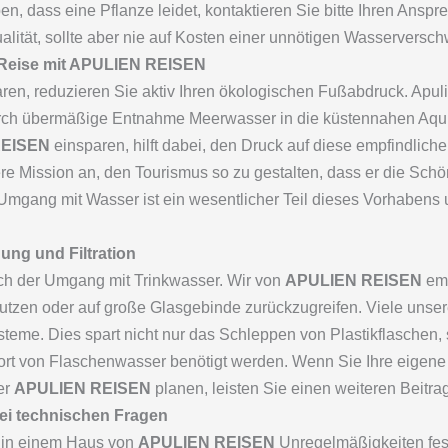
en, dass eine Pflanze leidet, kontaktieren Sie bitte Ihren Ansp
alität, sollte aber nie auf Kosten einer unnötigen Wasservers
 Reise mit APULIEN REISEN
ren, reduzieren Sie aktiv Ihren ökologischen Fußabdruck. Apu
ch übermäßige Entnahme Meerwasser in die küstennahen Aquifer
REISEN
einsparen, hilft dabei, den Druck auf diese empfindlic
re Mission an, den Tourismus so zu gestalten, dass er die Sch
Umgang mit Wasser ist ein wesentlicher Teil dieses Vorhabens 
ung und Filtration
ch der Umgang mit Trinkwasser. Wir von
APULIEN REISEN
emp
nutzen oder auf große Glasgebinde zurückzugreifen. Viele unse
steme. Dies spart nicht nur das Schleppen von Plastikflaschen
port von Flaschenwasser benötigt werden. Wenn Sie Ihre eigen
er
APULIEN REISEN
planen, leisten Sie einen weiteren Beitr
i technischen Fragen
s in einem Haus von
APULIEN REISEN
Unregelmäßigkeiten fest