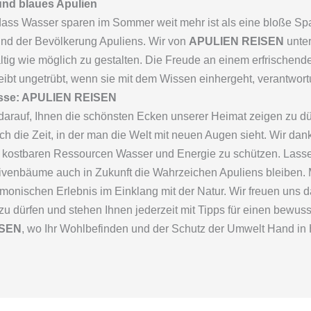
und blaues Apulien
ass Wasser sparen im Sommer weit mehr ist als eine bloße Spa
nd der Bevölkerung Apuliens. Wir von
APULIEN REISEN
unter
tig wie möglich zu gestalten. Die Freude an einem erfrischen
bt ungetrübt, wenn sie mit dem Wissen einhergeht, verantwort
bnisse: APULIEN REISEN
darauf, Ihnen die schönsten Ecken unserer Heimat zeigen zu dürfe
ch die Zeit, in der man die Welt mit neuen Augen sieht. Wir da
e kostbaren Ressourcen Wasser und Energie zu schützen. Lasse
ivenbäume auch in Zukunft die Wahrzeichen Apuliens bleiben. 
onischen Erlebnis im Einklang mit der Natur. Wir freuen uns da
zu dürfen und stehen Ihnen jederzeit mit Tipps für einen bewus
ISEN
, wo Ihr Wohlbefinden und der Schutz der Umwelt Hand in