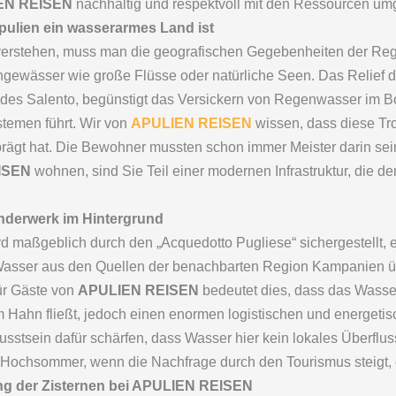
EN REISEN
nachhaltig und respektvoll mit den Ressourcen u
pulien ein wasserarmes Land ist
stehen, muss man die geografischen Gegebenheiten der Regio
gewässer wie große Flüsse oder natürliche Seen. Das Relief 
 des Salento, begünstigt das Versickern von Regenwasser im B
temen führt. Wir von
APULIEN REISEN
wissen, dass diese Tro
eprägt hat. Die Bewohner mussten schon immer Meister darin sei
ISEN
wohnen, sind Sie Teil einer modernen Infrastruktur, die d
nderwerk im Hintergrund
 maßgeblich durch den „Acquedotto Pugliese“ sichergestellt, 
 Wasser aus den Quellen der benachbarten Region Kampanien üb
Für Gäste von
APULIEN REISEN
bedeutet dies, dass das Wasser
 Hahn fließt, jedoch einen enormen logistischen und energetis
tsein dafür schärfen, dass Wasser hier kein lokales Überflussg
 Hochsommer, wenn die Nachfrage durch den Tourismus steigt, 
ung der Zisternen bei APULIEN REISEN