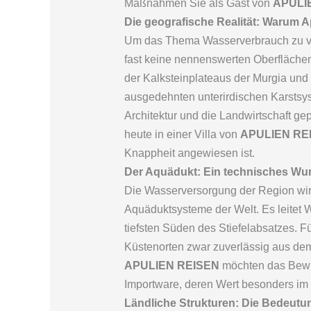
Maßnahmen Sie als Gast von
APULI
Die geografische Realität: Warum A
Um das Thema Wasserverbrauch zu ver
fast keine nennenswerten Oberflächen
der Kalksteinplateaus der Murgia und
ausgedehnten unterirdischen Karstsys
Architektur und die Landwirtschaft g
heute in einer Villa von
APULIEN RE
Knappheit angewiesen ist.
Der Aquädukt: Ein technisches Wu
Die Wasserversorgung der Region wird
Aquäduktsysteme der Welt. Es leitet
tiefsten Süden des Stiefelabsatzes. 
Küstenorten zwar zuverlässig aus dem
APULIEN REISEN
möchten das Bewuss
Importware, deren Wert besonders im
Ländliche Strukturen: Die Bedeut