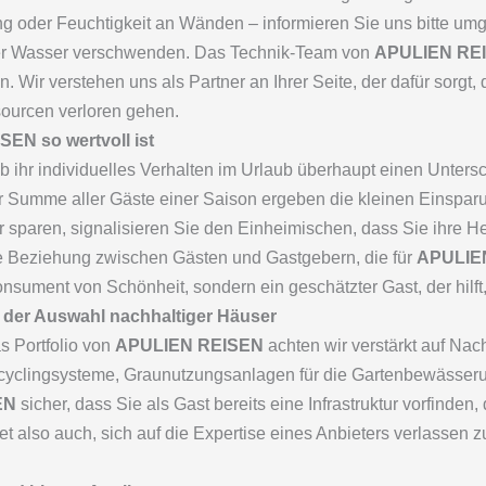
ng oder Feuchtigkeit an Wänden – informieren Sie uns bitte um
er Wasser verschwenden. Das Technik-Team von
APULIEN RE
n. Wir verstehen uns als Partner an Ihrer Seite, der dafür sorgt
sourcen verloren gehen.
EN so wertvoll ist
ob ihr individuelles Verhalten im Urlaub überhaupt einen Unter
der Summe aller Gäste einer Saison ergeben die kleinen Einspar
paren, signalisieren Sie den Einheimischen, dass Sie ihre H
ive Beziehung zwischen Gästen und Gastgebern, die für
APULIE
 Konsument von Schönheit, sondern ein geschätzter Gast, der hilft
 der Auswahl nachhaltiger Häuser
s Portfolio von
APULIEN REISEN
achten wir verstärkt auf Nac
cyclingsysteme, Graunutzungsanlagen für die Gartenbewässeru
EN
sicher, dass Sie als Gast bereits eine Infrastruktur vorfinden,
t also auch, sich auf die Expertise eines Anbieters verlassen 