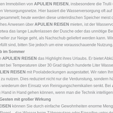
sten Immobilien von
APULIEN REISEN
, insbesondere die Trulli
hen Versorgungsnetze. Hier basiert die Wasserversorgung oft auf 
esammelt; heute werden diese unterirdischen Speicher meist d
olches Anwesen über
APULIEN REISEN
mieten, ist der Wasserv
twa das lange Laufenlassen der Dusche oder das unnötige Be
neller zur Neige geht, als Nachschub geliefert werden kann. Wi
gefüllt sind, bitten Sie jedoch um eine vorausschauende Nutzung
eb im Sommer
on
APULIEN REISEN
das Highlight ihres Urlaubs. Er bietet Ab
et bei Temperaturen über 30 Grad täglich hunderte Liter Wass
LIEN REISEN
mit Poolabdeckungen ausgestattet. Wir raten I
zu nutzen. Dies reduziert nicht nur die Verdunstung, sondern h
 wiederum den Einsatz von Reinigungschemikalien senkt. Bei
Hand in Hand gehen können, wenn man die Technik intelligent 
 Gesten mit großer Wirkung
EISEN
können Sie durch einfache Gewohnheiten enorme Menge
e Regel – das Wasser beim Zähneputzen oder Einseifen unter de