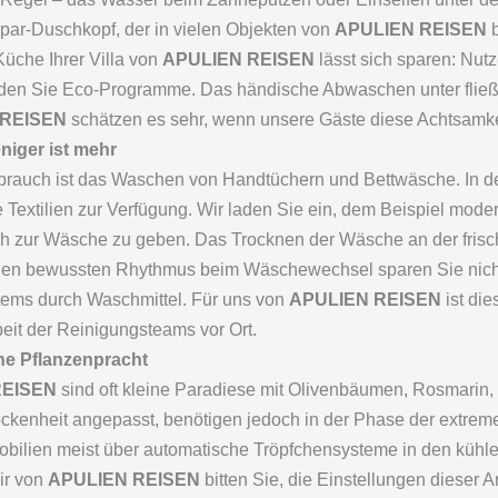
Spar-Duschkopf, der in vielen Objekten von
APULIEN REISEN
b
Küche Ihrer Villa von
APULIEN REISEN
lässt sich sparen: Nut
enden Sie Eco-Programme. Das händische Abwaschen unter fließ
 REISEN
schätzen es sehr, wenn unsere Gäste diese Achtsamkeit
iger ist mehr
rbrauch ist das Waschen von Handtüchern und Bettwäsche. In 
e Textilien zur Verfügung. Wir laden Sie ein, dem Beispiel mod
h zur Wäsche zu geben. Das Trocknen der Wäsche an der frisch
inen bewussten Rhythmus beim Wäschewechsel sparen Sie nicht
ems durch Waschmittel. Für uns von
APULIEN REISEN
ist di
eit der Reinigungsteams vor Ort.
e Pflanzenpracht
REISEN
sind oft kleine Paradiese mit Olivenbäumen, Rosmarin,
ockenheit angepasst, benötigen jedoch in der Phase der extrem
obilien meist über automatische Tröpfchensysteme in den kühl
ir von
APULIEN REISEN
bitten Sie, die Einstellungen dieser 