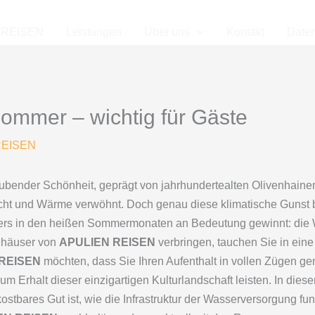
 REISEN
Leistungen
Über uns
Kontakt
Date
ommer – wichtig für Gäste
REISEN
ubender Schönheit, geprägt von jahrhundertealten Olivenhainen,
cht und Wärme verwöhnt. Doch genau diese klimatische Gunst b
ders in den heißen Sommermonaten an Bedeutung gewinnt: die
enhäuser von
APULIEN REISEN
verbringen, tauchen Sie in eine 
REISEN
möchten, dass Sie Ihren Aufenthalt in vollen Zügen g
zum Erhalt dieser einzigartigen Kulturlandschaft leisten. In die
ostbares Gut ist, wie die Infrastruktur der Wasserversorgung fu