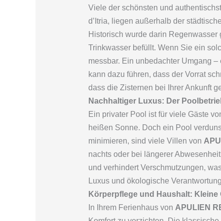
Viele der schönsten und authentisch
d’Itria, liegen außerhalb der städtisc
Historisch wurde darin Regenwasser g
Trinkwasser befüllt. Wenn Sie ein s
messbar. Ein unbedachter Umgang – e
kann dazu führen, dass der Vorrat sch
dass die Zisternen bei Ihrer Ankunft 
Nachhaltiger Luxus: Der Poolbetri
Ein privater Pool ist für viele Gäste v
heißen Sonne. Doch ein Pool verdunst
minimieren, sind viele Villen von
APU
nachts oder bei längerer Abwesenheit 
und verhindert Verschmutzungen, was
Luxus und ökologische Verantwortung 
Körperpflege und Haushalt: Kleine
In Ihrem Ferienhaus von
APULIEN R
Komfort zu verzichten. Die klassisch