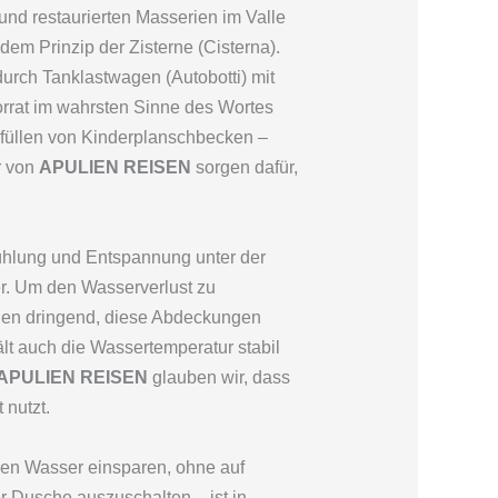
 und restaurierten Masserien im Valle
dem Prinzip der Zisterne (Cisterna).
urch Tanklastwagen (Autobotti) mit
orrat im wahrsten Sinne des Wortes
füllen von Kinderplanschbecken –
r von
APULIEN REISEN
sorgen dafür,
.
kühlung und Entspannung unter der
er. Um den Wasserverlust zu
hnen dringend, diese Abdeckungen
ält auch die Wassertemperatur stabil
APULIEN REISEN
glauben wir, dass
nutzt.
n Wasser einsparen, ohne auf
r Dusche auszuschalten – ist in