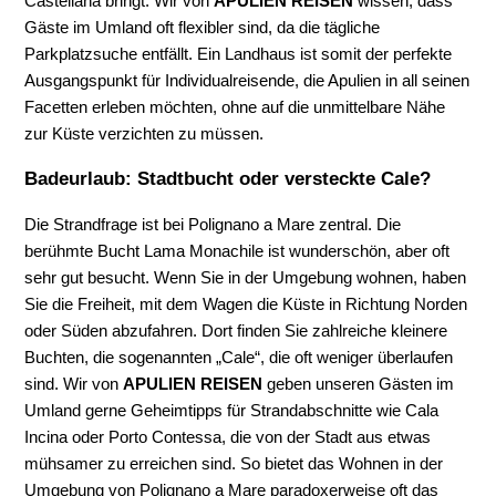
Castellana bringt. Wir von
APULIEN REISEN
wissen, dass
Gäste im Umland oft flexibler sind, da die tägliche
Parkplatzsuche entfällt. Ein Landhaus ist somit der perfekte
Ausgangspunkt für Individualreisende, die Apulien in all seinen
Facetten erleben möchten, ohne auf die unmittelbare Nähe
zur Küste verzichten zu müssen.
Badeurlaub: Stadtbucht oder versteckte Cale?
Die Strandfrage ist bei Polignano a Mare zentral. Die
berühmte Bucht Lama Monachile ist wunderschön, aber oft
sehr gut besucht. Wenn Sie in der Umgebung wohnen, haben
Sie die Freiheit, mit dem Wagen die Küste in Richtung Norden
oder Süden abzufahren. Dort finden Sie zahlreiche kleinere
Buchten, die sogenannten „Cale“, die oft weniger überlaufen
sind. Wir von
APULIEN REISEN
geben unseren Gästen im
Umland gerne Geheimtipps für Strandabschnitte wie Cala
Incina oder Porto Contessa, die von der Stadt aus etwas
mühsamer zu erreichen sind. So bietet das Wohnen in der
Umgebung von Polignano a Mare paradoxerweise oft das