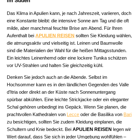
im Süden
Das Klima in Apulien kann, je nach Jahreszeit, variieren, doch
eine Konstante bleibt: die intensive Sonne am Tag und die oft
milde, aber manchmal feuchte Brise am Abend. Für Ihren
Aufenthalt bei
APULIEN REISEN
sollten Sie Kleidung wählen,
die atmungsaktiv und vielseitig ist. Leinen und Baumwolle
sind die Materialien der Wahl für die heißen Mittagsstunden.
Ein leichtes Leinenhemd oder eine lockere Tunika schützen
vor UV-Strahlen und halten Sie gleichzeitig kühl.
Denken Sie jedoch auch an die Abende. Selbst im
Hochsommer kann es in den ländlichen Gegenden des Valle
d’Itria oder direkt an der Küste nach Sonnenuntergang
spürbar abkühlen. Eine leichte Strickjacke oder ein eleganter
Schal gehören unbedingt ins Gepäck. Wenn Sie planen, die
prachtvollen Kathedralen von
Lecce
oder die Basilika von
Bari
zu besichtigen, sollten Sie zudem Kleidung einplanen, die
Schultern und Knie bedeckt. Bei
APULIEN REISEN
legen wir
Wert darauf, dass Sie sich in jeder Umgebung wohlfühlen –